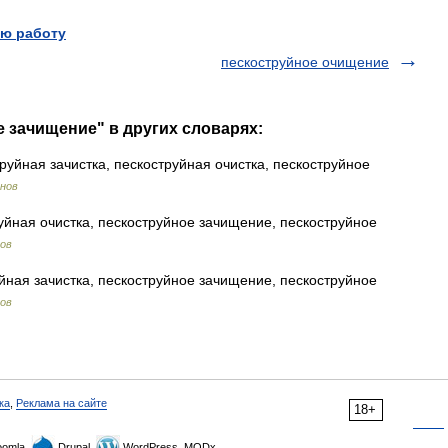
ю работу
пескоструйное очищение
е зачищение" в других словарях:
руйная зачистка, пескоструйная очистка, пескоструйное
нов
уйная очистка, пескоструйное зачищение, пескоструйное
ов
йная зачистка, пескоструйное зачищение, пескоструйное
ов
ка
,
Реклама на сайте
18+
omla,
Drupal,
WordPress, MODx.