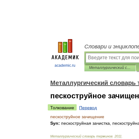
Словари и энциклоп
academic.ru
Металлургический словарь терминов
Металлургический словарь 
пескоструйное зачище
Толкование
Перевод
пескоструйное
зачищение
Syn:
пескоструйная
зачистка
,
пескоструйн
Металлургический
словарь
терминов
.
2011
.