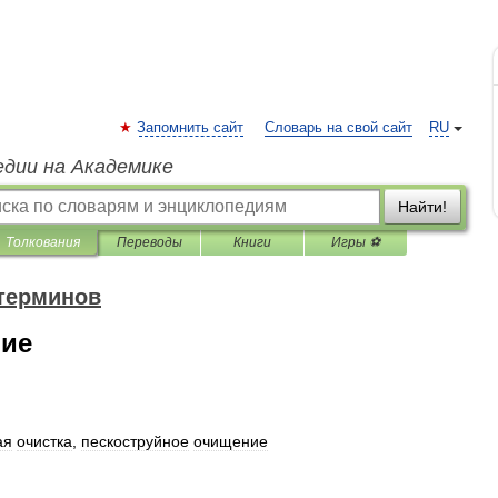
Запомнить сайт
Словарь на свой сайт
RU
едии на Академике
Найти!
Толкования
Переводы
Книги
Игры ⚽
терминов
ние
ая
очистка
,
пескоструйное
очищение