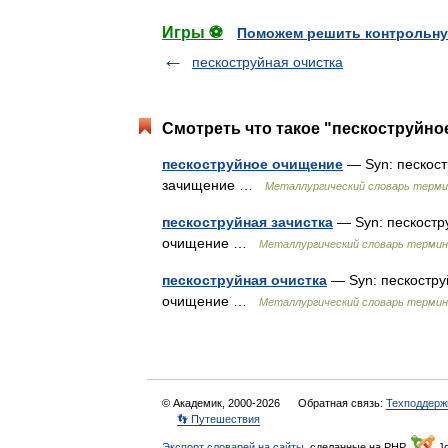
Игры ⚽
Поможем решить контрольну
пескоструйная очистка
Смотреть что такое "пескоструйно
пескоструйное очищение
— Syn: пескост
зачищение …
Металлургический словарь терми
пескоструйная зачистка
— Syn: пескостр
очищение …
Металлургический словарь термин
пескоструйная очистка
— Syn: пескостру
очищение …
Металлургический словарь термин
© Академик, 2000-2026
Обратная связь:
Техподдерж
👣 Путешествия
Экспорт словарей на сайты
, сделанные на PHP,
Jo